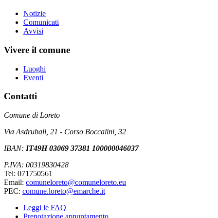
Notizie
Comunicati
Avvisi
Vivere il comune
Luoghi
Eventi
Contatti
Comune di Loreto
Via Asdrubali, 21 - Corso Boccalini, 32
IBAN:
IT49H 03069 37381 100000046037
P.IVA: 00319830428
Tel: 071750561
Email:
comuneloreto@comuneloreto.eu
PEC:
comune.loreto@emarche.it
Leggi le FAQ
Prenotazione appuntamento