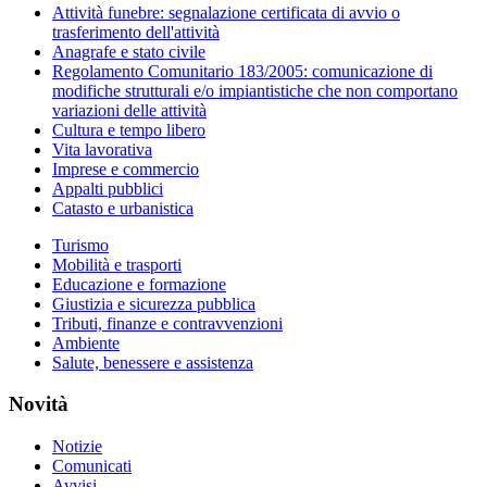
Attività funebre: segnalazione certificata di avvio o
trasferimento dell'attività
Anagrafe e stato civile
Regolamento Comunitario 183/2005: comunicazione di
modifiche strutturali e/o impiantistiche che non comportano
variazioni delle attività
Cultura e tempo libero
Vita lavorativa
Imprese e commercio
Appalti pubblici
Catasto e urbanistica
Turismo
Mobilità e trasporti
Educazione e formazione
Giustizia e sicurezza pubblica
Tributi, finanze e contravvenzioni
Ambiente
Salute, benessere e assistenza
Novità
Notizie
Comunicati
Avvisi