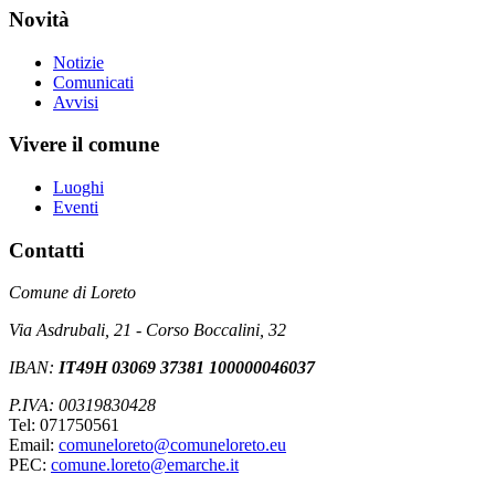
Novità
Notizie
Comunicati
Avvisi
Vivere il comune
Luoghi
Eventi
Contatti
Comune di Loreto
Via Asdrubali, 21 - Corso Boccalini, 32
IBAN:
IT49H 03069 37381 100000046037
P.IVA: 00319830428
Tel: 071750561
Email:
comuneloreto@comuneloreto.eu
PEC:
comune.loreto@emarche.it