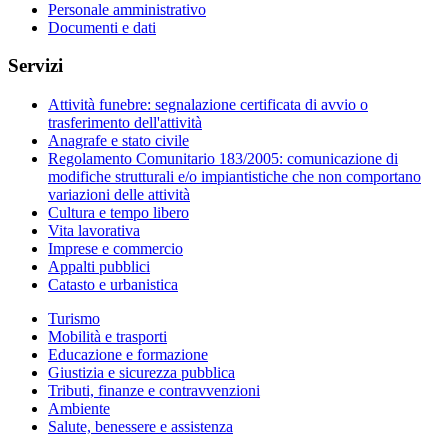
Personale amministrativo
Documenti e dati
Servizi
Attività funebre: segnalazione certificata di avvio o
trasferimento dell'attività
Anagrafe e stato civile
Regolamento Comunitario 183/2005: comunicazione di
modifiche strutturali e/o impiantistiche che non comportano
variazioni delle attività
Cultura e tempo libero
Vita lavorativa
Imprese e commercio
Appalti pubblici
Catasto e urbanistica
Turismo
Mobilità e trasporti
Educazione e formazione
Giustizia e sicurezza pubblica
Tributi, finanze e contravvenzioni
Ambiente
Salute, benessere e assistenza