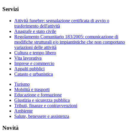
Servizi
Attività funebre: segnalazione certificata di avvio o
trasferimento dell'attività
Anagrafe e stato civile
Regolamento Comunitario 183/2005: comunicazione di
modifiche strutturali e/o impiantistiche che non comportano
variazioni delle attività
Cultura e tempo libero
Vita lavorativa
Imprese e commercio
Appalti pubblici
Catasto e urbanistica
Turismo
Mobilità e trasporti
Educazione e formazione
Giustizia e sicurezza pubblica
Tributi, finanze e contravvenzioni
Ambiente
Salute, benessere e assistenza
Novità