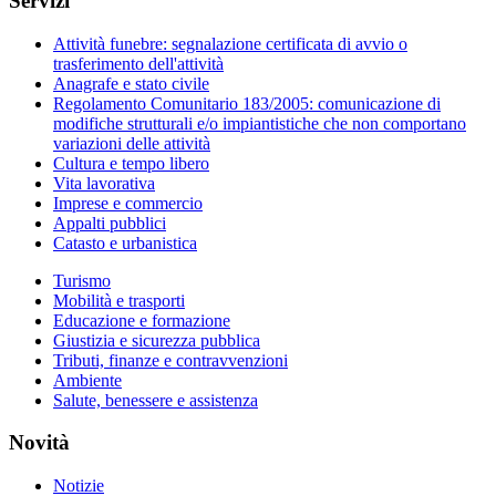
Servizi
Attività funebre: segnalazione certificata di avvio o
trasferimento dell'attività
Anagrafe e stato civile
Regolamento Comunitario 183/2005: comunicazione di
modifiche strutturali e/o impiantistiche che non comportano
variazioni delle attività
Cultura e tempo libero
Vita lavorativa
Imprese e commercio
Appalti pubblici
Catasto e urbanistica
Turismo
Mobilità e trasporti
Educazione e formazione
Giustizia e sicurezza pubblica
Tributi, finanze e contravvenzioni
Ambiente
Salute, benessere e assistenza
Novità
Notizie