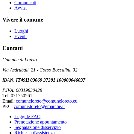
Comunicati
Avvisi
Vivere il comune
Luoghi
Eventi
Contatti
Comune di Loreto
Via Asdrubali, 21 - Corso Boccalini, 32
IBAN:
IT49H 03069 37381 100000046037
P.IVA: 00319830428
Tel: 071750561
Email:
comuneloreto@comuneloreto.eu
PEC:
comune.loreto@emarche.it
Leggi le FAQ
Prenotazione appuntamento
Segnalazione disservizio
Richiesta d'assistenza